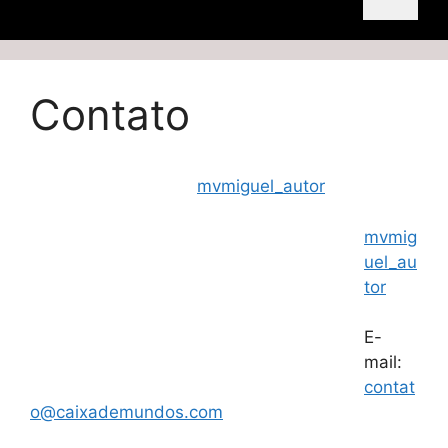
Contato
mvmiguel_autor
mvmig
uel_au
tor
E-
mail:
contat
o@caixademundos.com