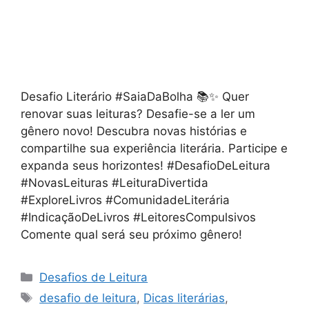
Desafio Literário #SaiaDaBolha 📚✨ Quer
renovar suas leituras? Desafie-se a ler um
gênero novo! Descubra novas histórias e
compartilhe sua experiência literária. Participe e
expanda seus horizontes! #DesafioDeLeitura
#NovasLeituras #LeituraDivertida
#ExploreLivros #ComunidadeLiterária
#IndicaçãoDeLivros #LeitoresCompulsivos
Comente qual será seu próximo gênero!
Categorias
Desafios de Leitura
Tags
desafio de leitura
,
Dicas literárias
,