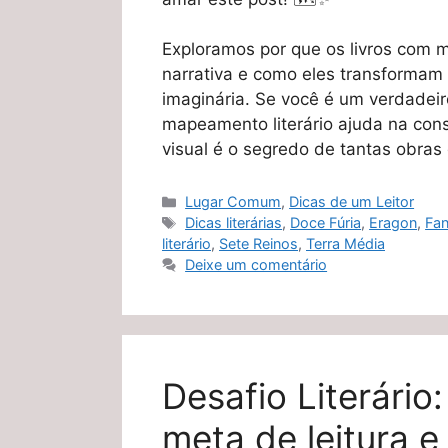
Exploramos por que os livros com m
narrativa e como eles transformam
imaginária. Se você é um verdadeir
mapeamento literário ajuda na con
visual é o segredo de tantas obras 
Categorias
Lugar Comum
,
Dicas de um Leitor
Tags
Dicas literárias
,
Doce Fúria
,
Eragon
,
Fan
literário
,
Sete Reinos
,
Terra Média
Deixe um comentário
Desafio Literário
meta de leitura e