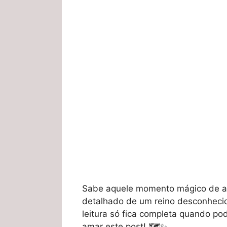
Sabe aquele momento mágico de ab
detalhado de um reino desconhecid
leitura só fica completa quando pode 
amar este post! 🗺️✨