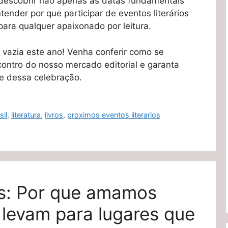
i descobrir não apenas as datas fundamentais
nder por que participar de eventos literários
ara qualquer apaixonado por leitura.
r vazia este ano! Venha conferir como se
ontro do nosso mercado editorial e garanta
e dessa celebração.
sil
,
literatura
,
livros
,
proximos eventos literarios
s: Por que amamos
 levam para lugares que