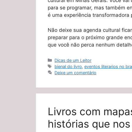
cultural em Minas Gerais. Você va
para se programar, mas também ente
é uma experiência transformadora p
Não deixe sua agenda cultural fica
preparar para o próximo grande enc
que você não perca nenhum detalh
Categorias
Dicas de um Leitor
Tags
bienal do livro
,
eventos literarios no bra
Deixe um comentário
Livros com mapa
histórias que nos