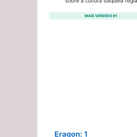
sobre a cultura daquela regiã
MAIS VENDIDO #1
Eragon: 1