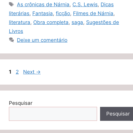
Tags
As crônicas de Nárnia
,
C.S. Lewis
,
Dicas
literárias
,
Fantasia
,
ficção
,
Filmes de Nárnia
,
literatura
,
Obra completa
,
saga
,
Sugestões de
Livros
Deixe um comentário
Page
Page
1
2
Next
→
Pesquisar
Pesquisar