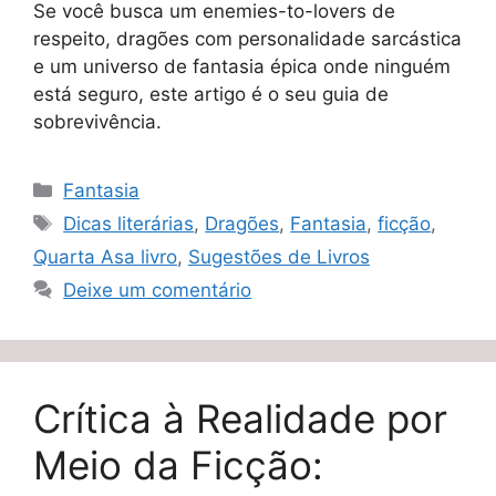
Se você busca um enemies-to-lovers de
respeito, dragões com personalidade sarcástica
e um universo de fantasia épica onde ninguém
está seguro, este artigo é o seu guia de
sobrevivência.
Categorias
Fantasia
Tags
Dicas literárias
,
Dragões
,
Fantasia
,
ficção
,
Quarta Asa livro
,
Sugestões de Livros
Deixe um comentário
Crítica à Realidade por
Meio da Ficção: