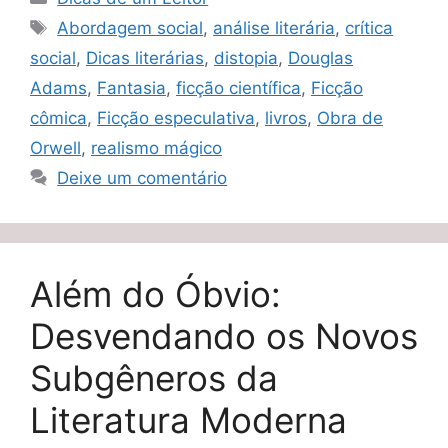
Tags
Abordagem social
,
análise literária
,
crítica
social
,
Dicas literárias
,
distopia
,
Douglas
Adams
,
Fantasia
,
ficção científica
,
Ficção
cômica
,
Ficção especulativa
,
livros
,
Obra de
Orwell
,
realismo mágico
Deixe um comentário
Além do Óbvio:
Desvendando os Novos
Subgêneros da
Literatura Moderna