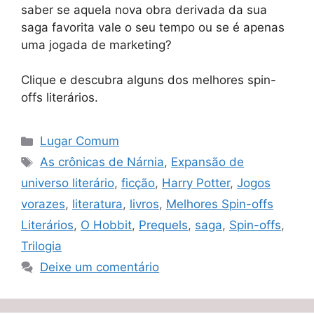
saber se aquela nova obra derivada da sua
saga favorita vale o seu tempo ou se é apenas
uma jogada de marketing?
Clique e descubra alguns dos melhores spin-
offs literários.
Categorias
Lugar Comum
Tags
As crônicas de Nárnia
,
Expansão de
universo literário
,
ficção
,
Harry Potter
,
Jogos
vorazes
,
literatura
,
livros
,
Melhores Spin-offs
Literários
,
O Hobbit
,
Prequels
,
saga
,
Spin-offs
,
Trilogia
Deixe um comentário