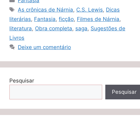
Fantasia
Tags
As crônicas de Nárnia
,
C.S. Lewis
,
Dicas
literárias
,
Fantasia
,
ficção
,
Filmes de Nárnia
,
literatura
,
Obra completa
,
saga
,
Sugestões de
Livros
Deixe um comentário
Pesquisar
Pesquisar