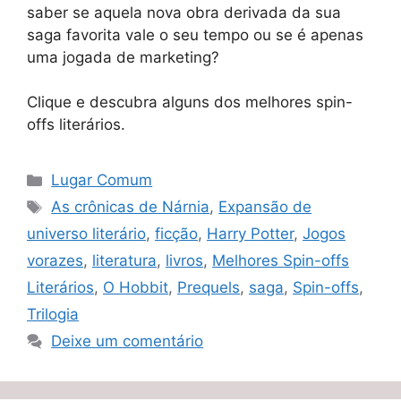
saber se aquela nova obra derivada da sua
saga favorita vale o seu tempo ou se é apenas
uma jogada de marketing?
Clique e descubra alguns dos melhores spin-
offs literários.
Categorias
Lugar Comum
Tags
As crônicas de Nárnia
,
Expansão de
universo literário
,
ficção
,
Harry Potter
,
Jogos
vorazes
,
literatura
,
livros
,
Melhores Spin-offs
Literários
,
O Hobbit
,
Prequels
,
saga
,
Spin-offs
,
Trilogia
Deixe um comentário