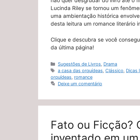
não quer desgrudar do livro até o 
Lucinda Riley se tornou um fenômen
uma ambientação histórica envolve
desta leitura um romance literário 
Clique e descubra se você consegu
da última página!
Categorias
Sugestões de Livros
,
Drama
Tags
a casa das orquídeas
,
Clássico
,
Dicas l
orquídeas
,
romance
Deixe um comentário
Fato ou Ficção? O
inventado em um 