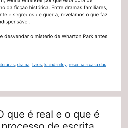
fim, venha entender por que esta obra de
o da ficção histórica. Entre dramas familiares,
nte e segredos de guerra, revelamos o que faz
indispensável.
e desvendar o mistério de Wharton Park antes
iterárias
,
drama
,
livros
,
lucinda riley
,
resenha a casa das
 que é real e o que é
processo de escrita