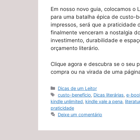
Em nosso novo guia, colocamos o Li
para uma batalha épica de custo-be
impressos, será que a praticidade 
finalmente venceram a nostalgia do
investimento, durabilidade e espaç
orçamento literário.
Clique agora e descubra se o seu 
compra ou na virada de uma página 
Categorias
Dicas de um Leitor
Tags
custo-benefício
,
Dicas literárias
,
e-boo
kindle unlimited
,
kindle vale a pena
,
literatu
praticidade
Deixe um comentário