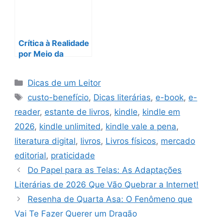
Crítica à Realidade
por Meio da
Ficção: Descubra
a Ficção
Categorias
Dicas de um Leitor
Especulativa com
Tags
Abordagem Social
custo-benefício
,
Dicas literárias
,
e-book
,
e-
reader
,
estante de livros
,
kindle
,
kindle em
2026
,
kindle unlimited
,
kindle vale a pena
,
literatura digital
,
livros
,
Livros físicos
,
mercado
editorial
,
praticidade
Do Papel para as Telas: As Adaptações
Literárias de 2026 Que Vão Quebrar a Internet!
Resenha de Quarta Asa: O Fenômeno que
Vai Te Fazer Querer um Dragão