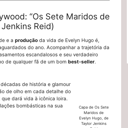
lywood: “Os Sete Maridos de
 Jenkins Reid)
rde e a
produção
da vida de Evelyn Hugo é,
aguardados do ano. Acompanhar a trajetória da
casamentos escandalosos e seu verdadeiro
mo de qualquer fã de um bom
best-seller
.
décadas de história e glamour
tão de olho em cada detalhe do
z que dará vida à icônica loira.
velações bombásticas na sua
Capa de Os Sete
Maridos de
Evelyn Hugo, de
Taylor Jenkins