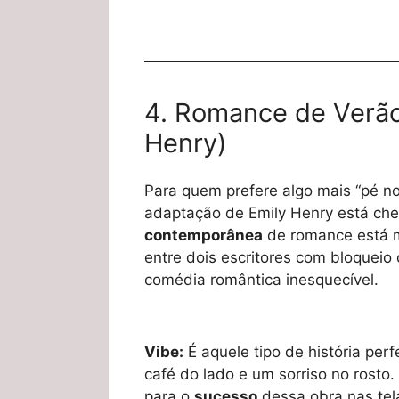
4. Romance de Verão:
Henry)
Para quem prefere algo mais “pé no
adaptação de Emily Henry está ch
contemporânea
de romance está m
entre dois escritores com bloqueio 
comédia romântica inesquecível.
Vibe:
É aquele tipo de história per
café do lado e um sorriso no rosto.
para o
sucesso
dessa obra nas tel