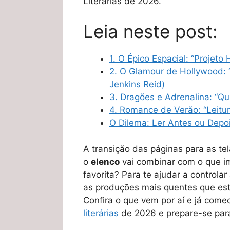
Literárias de 2026.
Leia neste post:
1. O Épico Espacial: “Projeto
2. O Glamour de Hollywood: 
Jenkins Reid)
3. Dragões e Adrenalina: “Qu
4. Romance de Verão: “Leitur
O Dilema: Ler Antes ou Depoi
A transição das páginas para as tel
o
elenco
vai combinar com o que im
favorita? Para te ajudar a controla
as produções mais quentes que est
Confira o que vem por aí e já com
literárias
de 2026 e prepare-se para