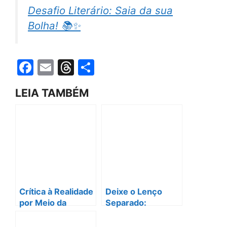
Desafio Literário: Saia da sua
Bolha! 📚✨
F
E
T
S
a
m
hr
h
LEIA TAMBÉM
c
ai
e
ar
e
l
a
e
b
d
o
s
o
k
Crítica à Realidade
Deixe o Lenço
por Meio da
Separado:
Ficção: Descubra
Desvendando o
a Ficção
Poder dos