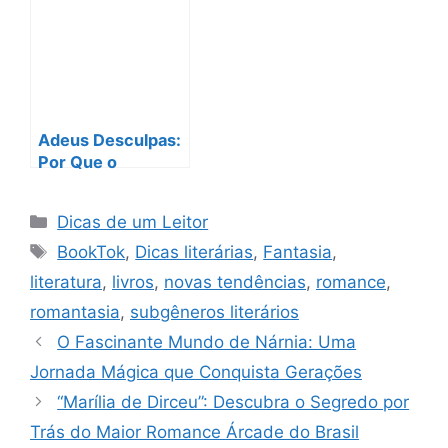
Especulativa com
Romances
Abordagem Social
Dramáticos
Adeus Desculpas:
Por Que o
Audiobook é a
Revolução
Categorias
Dicas de um Leitor
Silenciosa da
Tags
Leitura!
BookTok
,
Dicas literárias
,
Fantasia
,
literatura
,
livros
,
novas tendências
,
romance
,
romantasia
,
subgêneros literários
O Fascinante Mundo de Nárnia: Uma
Jornada Mágica que Conquista Gerações
“Marília de Dirceu”: Descubra o Segredo por
Trás do Maior Romance Árcade do Brasil