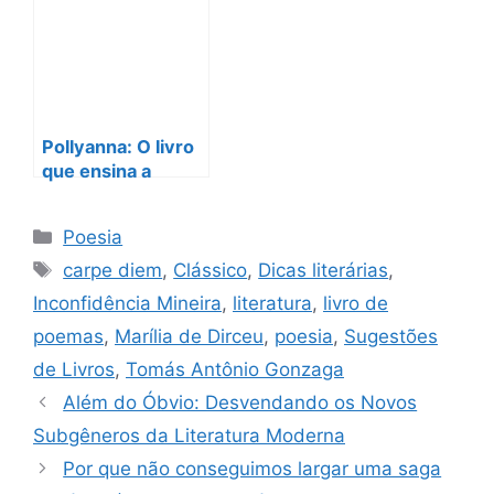
Pequeno Príncipe”
Imbatível!
espera por você!
Pollyanna: O livro
que ensina a
encontrar alegria
onde menos se
Categorias
Poesia
espera
Tags
carpe diem
,
Clássico
,
Dicas literárias
,
Inconfidência Mineira
,
literatura
,
livro de
poemas
,
Marília de Dirceu
,
poesia
,
Sugestões
de Livros
,
Tomás Antônio Gonzaga
Além do Óbvio: Desvendando os Novos
Subgêneros da Literatura Moderna
Por que não conseguimos largar uma saga