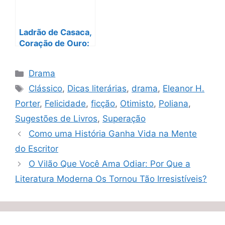
Ladrão de Casaca,
Coração de Ouro:
Por Que Arsène
Lupin Continua
Categorias
Drama
Imbatível!
Tags
Clássico
,
Dicas literárias
,
drama
,
Eleanor H.
Porter
,
Felicidade
,
ficção
,
Otimisto
,
Poliana
,
Sugestões de Livros
,
Superação
Como uma História Ganha Vida na Mente
do Escritor
O Vilão Que Você Ama Odiar: Por Que a
Literatura Moderna Os Tornou Tão Irresistíveis?