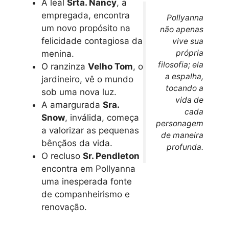
A leal
Srta. Nancy
, a
empregada, encontra
Pollyanna
um novo propósito na
não apenas
felicidade contagiosa da
vive sua
própria
menina.
filosofia; ela
O ranzinza
Velho Tom
, o
a espalha,
jardineiro, vê o mundo
tocando a
sob uma nova luz.
vida de
A amargurada
Sra.
cada
Snow
, inválida, começa
personagem
a valorizar as pequenas
de maneira
bênçãos da vida.
profunda.
O recluso
Sr. Pendleton
encontra em Pollyanna
uma inesperada fonte
de companheirismo e
renovação.