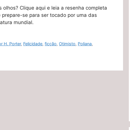
olhos? Clique aqui e leia a resenha completa
 e prepare-se para ser tocado por uma das
ratura mundial.
r H. Porter
,
Felicidade
,
ficção
,
Otimisto
,
Poliana
,