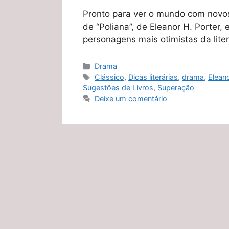
Pronto para ver o mundo com novos 
de “Poliana”, de Eleanor H. Porter,
personagens mais otimistas da lite
Categorias
Drama
Tags
Clássico
,
Dicas literárias
,
drama
,
Eleano
Sugestões de Livros
,
Superação
Deixe um comentário