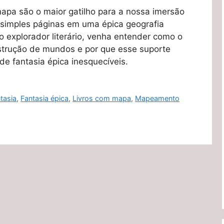
apa são o maior gatilho para a nossa imersão
 simples páginas em uma épica geografia
o explorador literário, venha entender como o
strução de mundos e por que esse suporte
de fantasia épica inesquecíveis.
tasia
,
Fantasia épica
,
Livros com mapa
,
Mapeamento