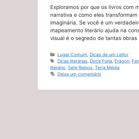
Exploramos por que os livros com m
narrativa e como eles transformam
imaginária. Se você é um verdadeir
mapeamento literário ajuda na con
visual é o segredo de tantas obras 
Categorias
Lugar Comum
,
Dicas de um Leitor
Tags
Dicas literárias
,
Doce Fúria
,
Eragon
,
Fan
literário
,
Sete Reinos
,
Terra Média
Deixe um comentário