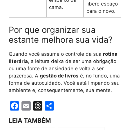
embaixo da
libere espaço
cama.
para o novo.
Por que organizar sua
estante melhora sua vida?
Quando você assume o controle da sua
rotina
literária
, a leitura deixa de ser uma obrigação
ou uma fonte de ansiedade e volta a ser
prazerosa. A
gestão de livros
é, no fundo, uma
forma de autocuidado. Você está limpando seu
ambiente e, consequentemente, sua mente.
F
E
T
S
a
m
hr
h
LEIA TAMBÉM
c
ai
e
ar