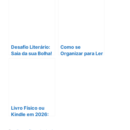
e
l
a
e
b
d
o
s
o
k
Desafio Literário:
Como se
Saia da sua Bolha!
Organizar para Ler
📚✨
Mais! Vença a Luta
Contra a Falta de
Tempo Usando o
Diário de Leitura
Livro Físico ou
Kindle em 2026:
Qual vale mais a
pena para o seu