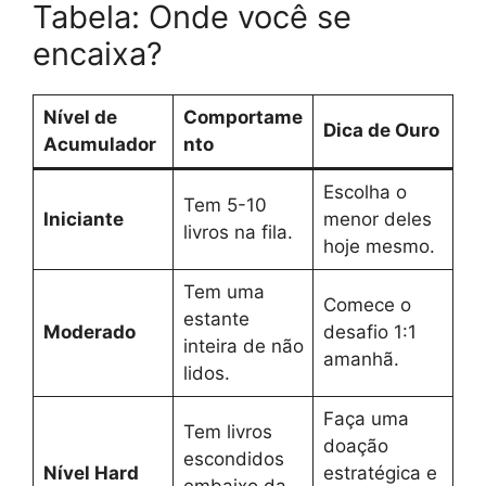
Tabela: Onde você se
encaixa?
Nível de
Comportame
Dica de Ouro
Acumulador
nto
Escolha o
Tem 5-10
Iniciante
menor deles
livros na fila.
hoje mesmo.
Tem uma
Comece o
estante
Moderado
desafio 1:1
inteira de não
amanhã.
lidos.
Faça uma
Tem livros
doação
escondidos
Nível Hard
estratégica e