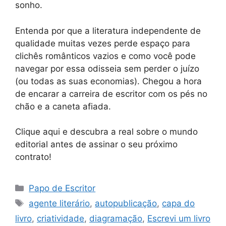
sonho.
Entenda por que a literatura independente de
qualidade muitas vezes perde espaço para
clichês românticos vazios e como você pode
navegar por essa odisseia sem perder o juízo
(ou todas as suas economias). Chegou a hora
de encarar a carreira de escritor com os pés no
chão e a caneta afiada.
Clique aqui e descubra a real sobre o mundo
editorial antes de assinar o seu próximo
contrato!
Categorias
Papo de Escritor
Tags
agente literário
,
autopublicação
,
capa do
livro
,
criatividade
,
diagramação
,
Escrevi um livro