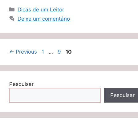
Categorias
Dicas de um Leitor
Deixe um comentário
Page
Page
Page
←
Previous
1
…
9
10
Pesquisar
Pesquisar