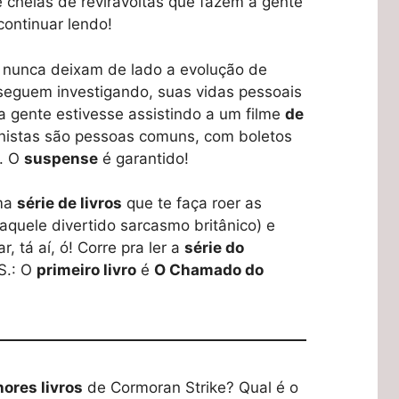
 cheias de reviravoltas que fazem a gente
continuar lendo!
 nunca deixam de lado a evolução de
 seguem investigando, suas vidas pessoais
gente estivesse assistindo a um filme
de
nistas são pessoas comuns, com boletos
r. O
suspense
é garantido!
uma
série de livros
que te faça roer as
aquele divertido sarcasmo britânico) e
 tá aí, ó! Corre pra ler a
série do
.S.: O
primeiro livro
é
O Chamado do
ores livros
de Cormoran Strike? Qual é o