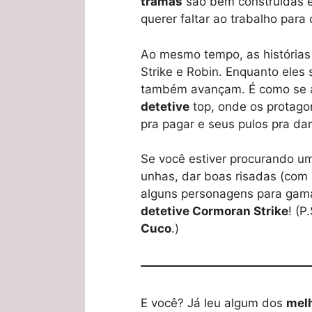
tramas
são bem construídas e
querer faltar ao trabalho para 
Ao mesmo tempo, as histórias
Strike e Robin. Enquanto eles
também avançam. É como se a 
detetive
top, onde os protago
pra pagar e seus pulos pra da
Se você estiver procurando 
unhas, dar boas risadas (com 
alguns personagens para gamar,
detetive Cormoran Strike
! (P
Cuco
.)
E você? Já leu algum dos
melh