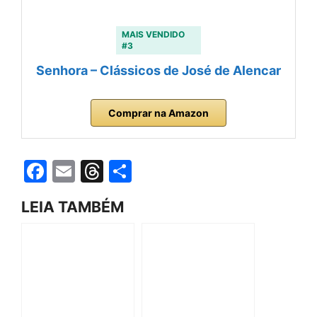
MAIS VENDIDO
#3
Senhora – Clássicos de José de Alencar
Comprar na Amazon
F
E
T
S
a
m
hr
h
LEIA TAMBÉM
c
ai
e
ar
e
l
a
e
b
d
o
s
o