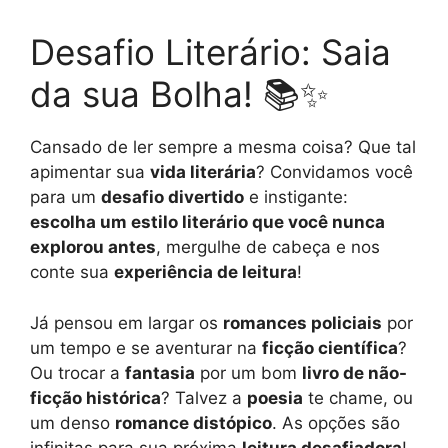
Desafio Literário: Saia
da sua Bolha! 📚✨
Cansado de ler sempre a mesma coisa? Que tal
apimentar sua
vida literária
? Convidamos você
para um
desafio divertido
e instigante:
escolha um estilo literário que você nunca
explorou antes
, mergulhe de cabeça e nos
conte sua
experiência de leitura
!
Já pensou em largar os
romances policiais
por
um tempo e se aventurar na
ficção científica
?
Ou trocar a
fantasia
por um bom
livro de não-
ficção histórica
? Talvez a
poesia
te chame, ou
um denso
romance distópico
. As opções são
infinitas para sua próxima
leitura desafiadora
!