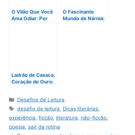
k
O Vilão Que Você
O Fascinante
Ama Odiar: Por
Mundo de Nárnia:
Que a Literatura
Uma Jornada
Moderna Os
Mágica que
Tornou Tão
Conquista
Irresistíveis?
Gerações
Ladrão de Casaca,
Coração de Ouro:
Por Que Arsène
Lupin Continua
Categorias
Desafios de Leitura
Imbatível!
Tags
desafio de leitura
,
Dicas literárias
,
experência
,
ficção
,
literatura
,
não-ficção
,
poesia
,
sair da rotina