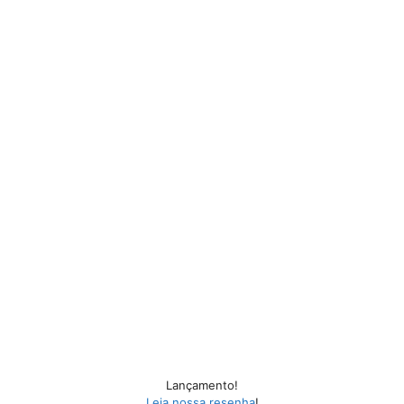
Lançamento!
Leia nossa resenha
!