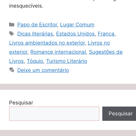
inesquecíveis.
Categorias
Papo de Escritor
,
Lugar Comum
Tags
Dicas literárias
,
Estados Unidos
,
França
,
Livros ambientados no exterior
,
Livros no
exterior
,
Romance internacional
,
Sugestões de
Livros
,
Tóquio
,
Turismo Literário
Deixe um comentário
Pesquisar
Pesquisar