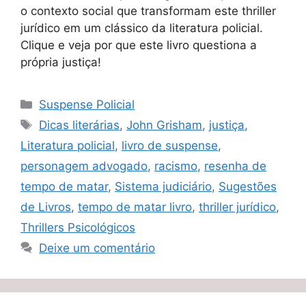
o contexto social que transformam este thriller
jurídico em um clássico da literatura policial.
Clique e veja por que este livro questiona a
própria justiça!
Categorias
Suspense Policial
Tags
Dicas literárias
,
John Grisham
,
justiça
,
Literatura policial
,
livro de suspense
,
personagem advogado
,
racismo
,
resenha de
tempo de matar
,
Sistema judiciário
,
Sugestões
de Livros
,
tempo de matar livro
,
thriller jurídico
,
Thrillers Psicológicos
Deixe um comentário