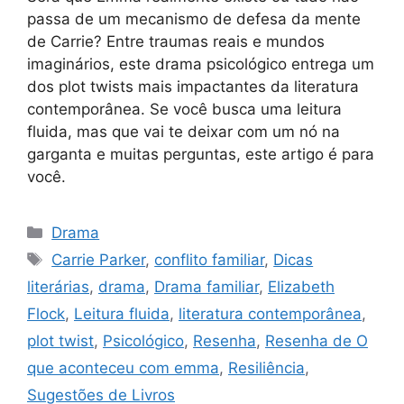
passa de um mecanismo de defesa da mente
de Carrie? Entre traumas reais e mundos
imaginários, este drama psicológico entrega um
dos plot twists mais impactantes da literatura
contemporânea. Se você busca uma leitura
fluida, mas que vai te deixar com um nó na
garganta e muitas perguntas, este artigo é para
você.
Categorias
Drama
Tags
Carrie Parker
,
conflito familiar
,
Dicas
literárias
,
drama
,
Drama familiar
,
Elizabeth
Flock
,
Leitura fluida
,
literatura contemporânea
,
plot twist
,
Psicológico
,
Resenha
,
Resenha de O
que aconteceu com emma
,
Resiliência
,
Sugestões de Livros