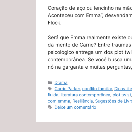
Coração de aço ou lencinho na mã
Aconteceu com Emma”, desvendamos 
Flock.
Será que Emma realmente existe o
da mente de Carrie? Entre traumas
psicológico entrega um dos plot twi
contemporânea. Se você busca uma 
nó na garganta e muitas perguntas,
Categorias
Drama
Tags
Carrie Parker
,
conflito familiar
,
Dicas lit
fluida
,
literatura contemporânea
,
plot twist
com emma
,
Resiliência
,
Sugestões de Livr
Deixe um comentário