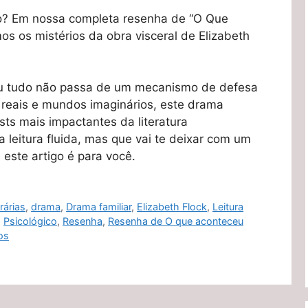
o? Em nossa completa resenha de “O Que
os mistérios da obra visceral de Elizabeth
u tudo não passa de um mecanismo de defesa
 reais e mundos imaginários, este drama
sts mais impactantes da literatura
leitura fluida, mas que vai te deixar com um
 este artigo é para você.
erárias
,
drama
,
Drama familiar
,
Elizabeth Flock
,
Leitura
,
Psicológico
,
Resenha
,
Resenha de O que aconteceu
os