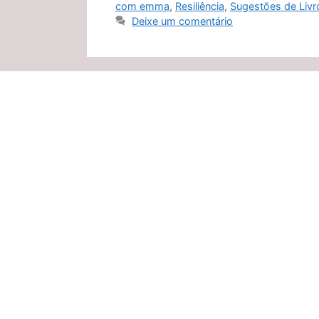
com emma
,
Resiliência
,
Sugestões de Livr
Deixe um comentário