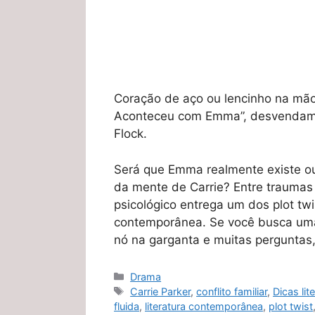
Coração de aço ou lencinho na mã
Aconteceu com Emma”, desvendamos 
Flock.
Será que Emma realmente existe o
da mente de Carrie? Entre traumas
psicológico entrega um dos plot twi
contemporânea. Se você busca uma 
nó na garganta e muitas perguntas,
Categorias
Drama
Tags
Carrie Parker
,
conflito familiar
,
Dicas lit
fluida
,
literatura contemporânea
,
plot twist