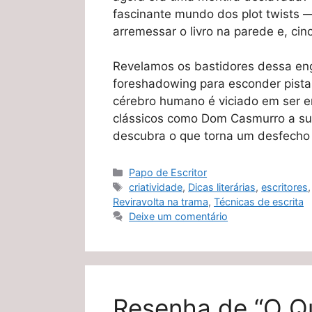
fascinante mundo dos plot twists —
arremessar o livro na parede e, ci
Revelamos os bastidores dessa eng
foreshadowing para esconder pista
cérebro humano é viciado em ser e
clássicos como Dom Casmurro a su
descubra o que torna um desfecho 
Categorias
Papo de Escritor
Tags
criatividade
,
Dicas literárias
,
escritores
Reviravolta na trama
,
Técnicas de escrita
Deixe um comentário
Resenha de “O Q