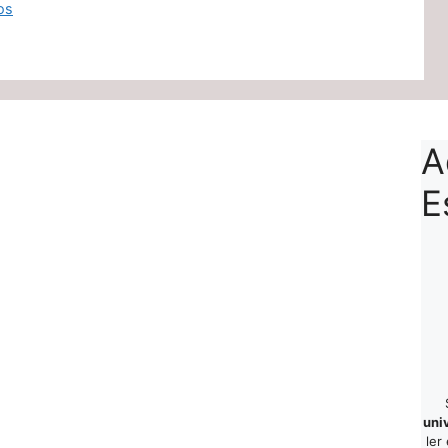
os
A
E
uni
ler