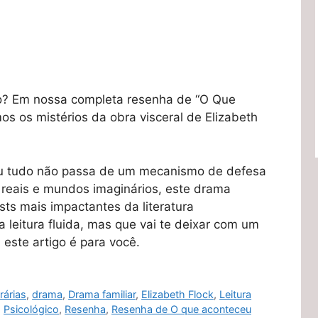
o? Em nossa completa resenha de “O Que
os mistérios da obra visceral de Elizabeth
u tudo não passa de um mecanismo de defesa
 reais e mundos imaginários, este drama
sts mais impactantes da literatura
leitura fluida, mas que vai te deixar com um
 este artigo é para você.
erárias
,
drama
,
Drama familiar
,
Elizabeth Flock
,
Leitura
,
Psicológico
,
Resenha
,
Resenha de O que aconteceu