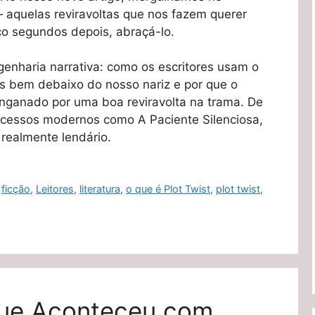
 aquelas reviravoltas que nos fazem querer
nco segundos depois, abraçá-lo.
enharia narrativa: como os escritores usam o
s bem debaixo do nosso nariz e por que o
nganado por uma boa reviravolta na trama. De
cessos modernos como A Paciente Silenciosa,
realmente lendário.
,
ficção
,
Leitores
,
literatura
,
o que é Plot Twist
,
plot twist
,
ue Aconteceu com