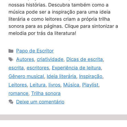
nossas histórias. Descubra também como a
música pode ser a inspiração para uma ideia
literária e como leitores criam a própria trilha
sonora para as páginas. Clique para sintonizar a
melodia por trás da literatura!
Categorias
Papo de Escritor
Tags
Autores
,
criatividade
,
Dicas de escrita
,
escrita
,
escritores
,
Experiência de leitura
,
Gênero musical
,
Ideia literária
,
Inspiração
,
Leitores
,
Leitura
,
livros
,
Música
,
Playlist
,
romance
,
Trilha sonora
Deixe um comentário