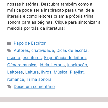
nossas histórias. Descubra também como a
música pode ser a inspiração para uma ideia
literária e como leitores criam a própria trilha
sonora para as páginas. Clique para sintonizar a
melodia por trás da literatura!
Categorias
Papo de Escritor
Tags
Autores
,
criatividade
,
Dicas de escrita
,
escrita
,
escritores
,
Experiência de leitura
,
Gênero musical
,
Ideia literária
,
Inspiração
,
Leitores
,
Leitura
,
livros
,
Música
,
Playlist
,
romance
,
Trilha sonora
Deixe um comentário