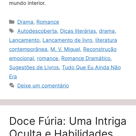
mundo interior.
Categorias
Drama
,
Romance
Tags
Autodescoberta
,
Dicas literárias
,
drama
,
Lançamento
,
Lançamento de livro
,
literatura
contemporânea
,
M. V. Miguel
,
Reconstrução
emocional
,
romance
,
Romance Dramático
,
Sugestões de Livros
,
Tudo Que Eu Ainda Não
Era
Deixe um comentário
Doce Fúria: Uma Intriga
Oculta e Habilidades