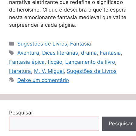
narrativa eletrizante que redefine o significado
de heroísmo. Clique e descubra o que te espera
nesta emocionante fantasia medieval que vai te
surpreender a cada página.
Categorias
Sugestões de Livros
,
Fantasia
Tags
Aventura
,
Dicas literárias
,
drama
,
Fantasia
,
Fantasia épica
,
ficção
,
Lançamento de livro
,
literatura
,
M. V. Miguel
,
Sugestões de Livros
Deixe um comentário
Pesquisar
Pesquisar