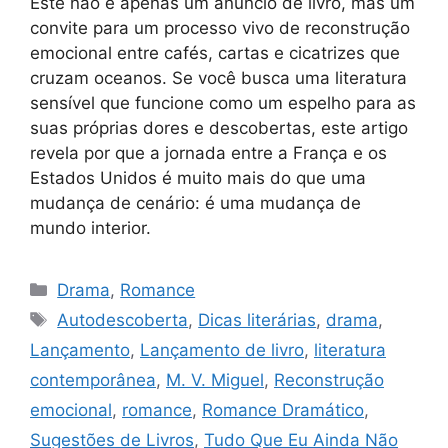
Este não é apenas um anúncio de livro, mas um
convite para um processo vivo de reconstrução
emocional entre cafés, cartas e cicatrizes que
cruzam oceanos. Se você busca uma literatura
sensível que funcione como um espelho para as
suas próprias dores e descobertas, este artigo
revela por que a jornada entre a França e os
Estados Unidos é muito mais do que uma
mudança de cenário: é uma mudança de
mundo interior.
Categorias
Drama
,
Romance
Tags
Autodescoberta
,
Dicas literárias
,
drama
,
Lançamento
,
Lançamento de livro
,
literatura
contemporânea
,
M. V. Miguel
,
Reconstrução
emocional
,
romance
,
Romance Dramático
,
Sugestões de Livros
,
Tudo Que Eu Ainda Não