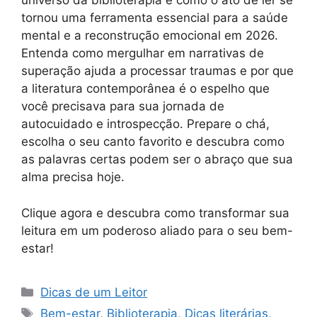
universo da biblioterapia e como o ato de ler se
tornou uma ferramenta essencial para a saúde
mental e a reconstrução emocional em 2026.
Entenda como mergulhar em narrativas de
superação ajuda a processar traumas e por que
a literatura contemporânea é o espelho que
você precisava para sua jornada de
autocuidado e introspecção. Prepare o chá,
escolha o seu canto favorito e descubra como
as palavras certas podem ser o abraço que sua
alma precisa hoje.
Clique agora e descubra como transformar sua
leitura em um poderoso aliado para o seu bem-
estar!
Categorias
Dicas de um Leitor
Tags
Bem-estar
,
Biblioterapia
,
Dicas literárias
,