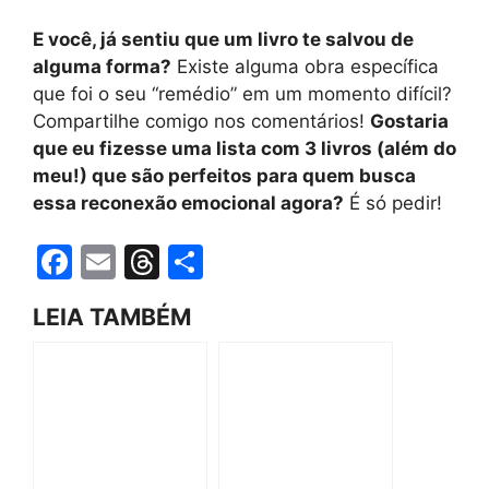
E você, já sentiu que um livro te salvou de
alguma forma?
Existe alguma obra específica
que foi o seu “remédio” em um momento difícil?
Compartilhe comigo nos comentários!
Gostaria
que eu fizesse uma lista com 3 livros (além do
meu!) que são perfeitos para quem busca
essa reconexão emocional agora?
É só pedir!
F
E
T
S
a
m
hr
h
LEIA TAMBÉM
c
ai
e
ar
e
l
a
e
b
d
o
s
o