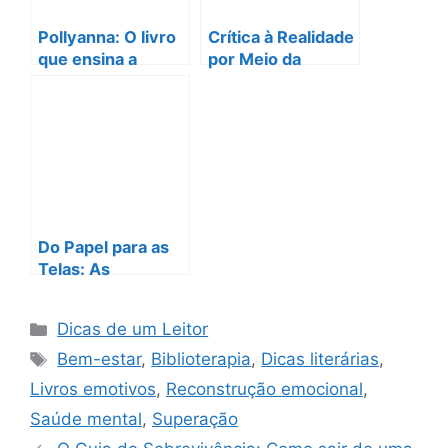
k
Pollyanna: O livro
Crítica à Realidade
que ensina a
por Meio da
encontrar alegria
Ficção: Descubra
onde menos se
a Ficção
espera
Especulativa com
Abordagem Social
Do Papel para as
Telas: As
Adaptações
Literárias de 2026
Categorias
Dicas de um Leitor
Que Vão Quebrar a
Tags
Internet!
Bem-estar
,
Biblioterapia
,
Dicas literárias
,
Livros emotivos
,
Reconstrução emocional
,
Saúde mental
,
Superação