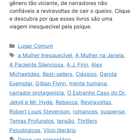
gênero tão viciante, de narradores não
confiáveis a reviravoltas de cair o queixo. Clique
e descubra por que esses livros são uma
viagem inesquecível pela psique.
Categorias
Lugar Comum
Tags
a Mulher Inesquecível
,
A Mulher na Janela
,
A Paciente Silenciosa
,
A.J. Finn
,
Alex
Michaelides
,
Best-sellers
,
Clássico
,
Garota
Exemplar
,
Gillian Flynn
,
mente humana
,
narrador protagonista
,
O Estranho Caso do Dr.
Jekyll e Mr. Hyde
,
Rebecca
,
Reviravoltas
,
Robert Louis Stevenson
,
romances
,
suspense
,
Temas Profundos
,
tensão
,
Thrillers
Psicológicos
,
Vício literário
Deixe um comentário