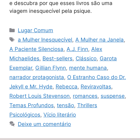
e descubra por que esses livros são uma
viagem inesquecível pela psique.
Categorias
Lugar Comum
Tags
a Mulher Inesquecível
,
A Mulher na Janela
,
A Paciente Silenciosa
,
A.J. Finn
,
Alex
Michaelides
,
Best-sellers
,
Clássico
,
Garota
Exemplar
,
Gillian Flynn
,
mente humana
,
narrador protagonista
,
O Estranho Caso do Dr.
Jekyll e Mr. Hyde
,
Rebecca
,
Reviravoltas
,
Robert Louis Stevenson
,
romances
,
suspense
,
Temas Profundos
,
tensão
,
Thrillers
Psicológicos
,
Vício literário
Deixe um comentário