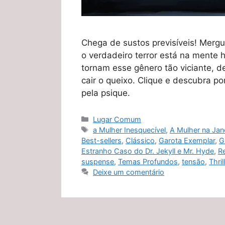
Chega de sustos previsíveis! Mergul
o verdadeiro terror está na mente
tornam esse gênero tão viciante, de
cair o queixo. Clique e descubra p
pela psique.
Categorias
Lugar Comum
Tags
a Mulher Inesquecível
,
A Mulher na Jan
Best-sellers
,
Clássico
,
Garota Exemplar
,
Gi
Estranho Caso do Dr. Jekyll e Mr. Hyde
,
R
suspense
,
Temas Profundos
,
tensão
,
Thri
Deixe um comentário