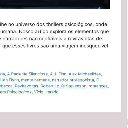
he no universo dos thrillers psicológicos, onde
 humana. Nosso artigo explora os elementos que
 narradores não confiáveis a reviravoltas de
or que esses livros são uma viagem inesquecível
ela
,
A Paciente Silenciosa
,
A.J. Finn
,
Alex Michaelides
,
llian Flynn
,
mente humana
,
narrador protagonista
,
O
ebecca
,
Reviravoltas
,
Robert Louis Stevenson
,
romances
,
llers Psicológicos
,
Vício literário