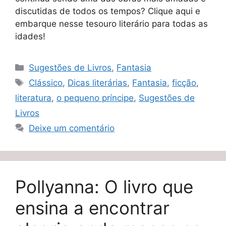
discutidas de todos os tempos? Clique aqui e
embarque nesse tesouro literário para todas as
idades!
Categorias
Sugestões de Livros
,
Fantasia
Tags
Clássico
,
Dicas literárias
,
Fantasia
,
ficção
,
literatura
,
o pequeno príncipe
,
Sugestões de
Livros
Deixe um comentário
Pollyanna: O livro que
ensina a encontrar