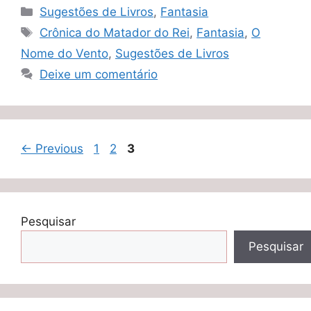
Categorias
Sugestões de Livros
,
Fantasia
Tags
Crônica do Matador do Rei
,
Fantasia
,
O
Nome do Vento
,
Sugestões de Livros
Deixe um comentário
Page
Page
Page
←
Previous
1
2
3
Pesquisar
Pesquisar