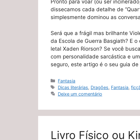
Pronto para voar (ou ser incinerado
dissecamos cada detalhe de “Quar
simplesmente dominou as conversas
Será que a frágil mas brilhante Vio
da Escola de Guerra Basgiath? E o q
letal Xaden Riorson? Se você busc
com personalidade sarcástica e um
seguro, este artigo é o seu guia de
Categorias
Fantasia
Tags
Dicas literárias
,
Dragões
,
Fantasia
,
ficç
Deixe um comentário
Livro Físico ou K