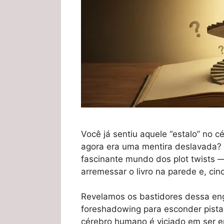
Você já sentiu aquele “estalo” no c
agora era uma mentira deslavada?
fascinante mundo dos plot twists —
arremessar o livro na parede e, ci
Revelamos os bastidores dessa eng
foreshadowing para esconder pista
cérebro humano é viciado em ser e