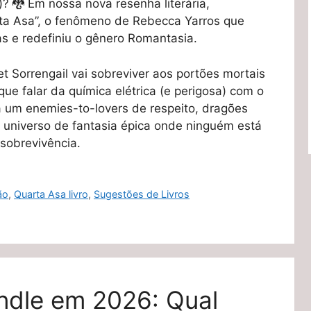
)? 🐉 Em nossa nova resenha literária,
ta Asa”, o fenômeno de Rebecca Yarros que
 e redefiniu o gênero Romantasia.
let Sorrengail vai sobreviver aos portões mortais
ue falar da química elétrica (e perigosa) com o
a um enemies-to-lovers de respeito, dragões
 universo de fantasia épica onde ninguém está
 sobrevivência.
ão
,
Quarta Asa livro
,
Sugestões de Livros
indle em 2026: Qual