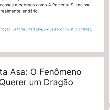
cessos modernos como A Paciente Silenciosa,
realmente lendário.
,
ficção
,
Leitores
,
literatura
,
o que é Plot Twist
,
plot twist
,
ta Asa: O Fenômeno
 Querer um Dragão